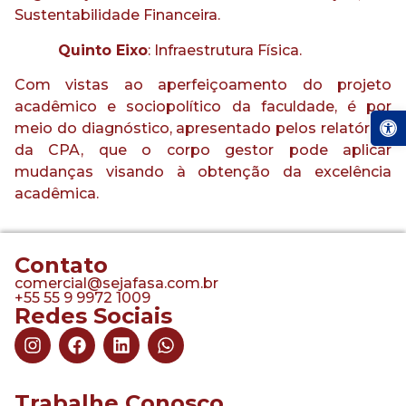
Sustentabilidade Financeira.
Quinto Eixo
: Infraestrutura Física.
Com vistas ao aperfeiçoamento do projeto
acadêmico e sociopolítico da faculdade, é por
Abrir a
meio do diagnóstico, apresentado pelos relatórios
da CPA, que o corpo gestor pode aplicar
mudanças visando à obtenção da excelência
acadêmica.
Contato
comercial@sejafasa.com.br
+55 55 9 9972 1009
Redes Sociais
Trabalhe Conosco