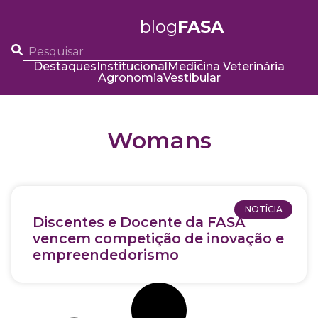
blog
FASA
Destaques
Institucional
Medicina Veterinária
Agronomia
Vestibular
Womans
NOTÍCIA
Discentes e Docente da FASA
vencem competição de inovação e
empreendedorismo