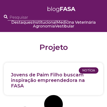
blog
FASA
Destaques
Institucional
Medicina Veterinária
Agronomia
Vestibular
Projeto
NOTÍCIA
Jovens de Paim Filho buscam
inspiração empreendedora na
FASA