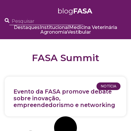
blog
FASA
Destaques
Institucional
Medicina Veterinária
Agronomia
Vestibular
FASA Summit
NOTÍCIA
Evento da FASA promove debate
sobre inovação,
empreendedorismo e networking