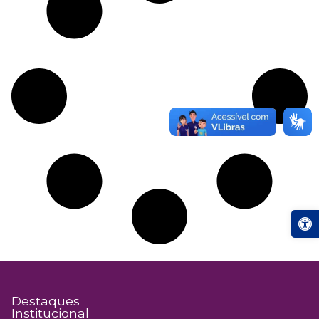
Abrir a
Destaques
Institucional