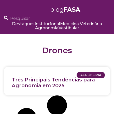
blog
FASA
Destaques
Institucional
Medicina Veterinária
Agronomia
Vestibular
Drones
AGRONOMIA
Três Principais Tendências para
Agronomia em 2025