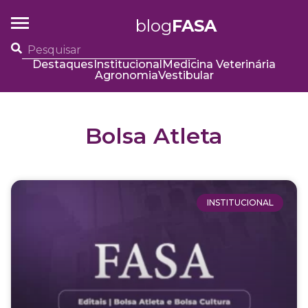
blog
FASA
Destaques
Institucional
Medicina Veterinária
Agronomia
Vestibular
Bolsa Atleta
INSTITUCIONAL