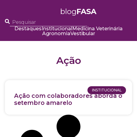
blog
FASA
Destaques
Institucional
Medicina Veterinária
Agronomia
Vestibular
Ação
INSTITUCIONAL
Ação com colaboradores aborda o
setembro amarelo