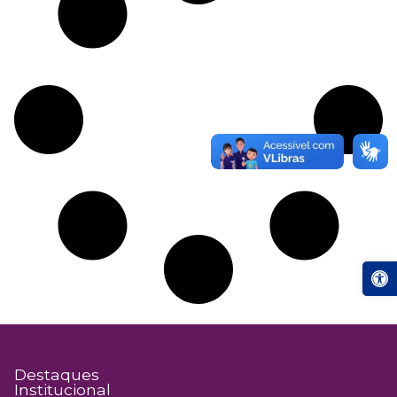
Abrir a
Destaques
Institucional