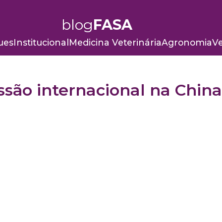
blog
FASA
ues
Institucional
Medicina Veterinária
Agronomia
Ve
são internacional na China