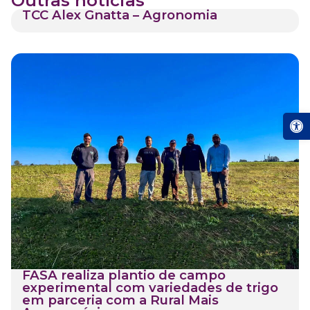
Outras notícias
TCC Alex Gnatta – Agronomia
Abrir a
FASA realiza plantio de campo
experimental com variedades de trigo
em parceria com a Rural Mais