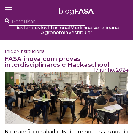
blog
FASA
Destaques
Institucional
Medicina Veterinária
Agronomia
Vestibular
Início
>
Institucional
FASA inova com provas
interdisciplinares e Hackaschool
17 junho, 2024
Na manhã do sábado, 15 de junho , os alunos da