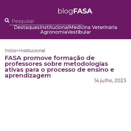
blog
FASA
Destaques
Institucional
Medicina Veterinária
Agronomia
Vestibular
Início
>
Institucional
FASA promove formação de
professores sobre metodologias
ativas para o processo de ensino e
aprendizagem
14 julho, 2023